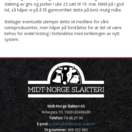
slakting av gris og purker i uke 23 satt til 19. mai. Meld på i god
tid, så håper vi på å få gjennomført dette på best mulig måte.
Beklager eventuelle ulemper dette vil medføre for våre
svineprodusenter, men håper på forståelse for at det vil være
behov for endel testing i forbindelse med innføringen av nytt
system.
Midt-Norge Slakteri AS
Kirkegata 70, 7600 LEVANGER
Telefon:
74 08 37 00
E-post:
postmottak@norsk-slakt.no
Org.nummer:
968 932 683