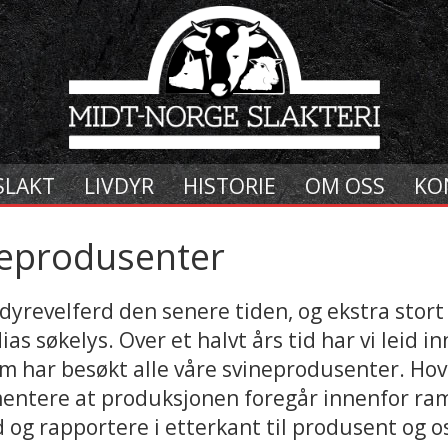
SLAKT
LIVDYR
HISTORIE
OM OSS
KO
neprodusenter
 dyrevelferd den senere tiden, og ekstra stort 
as søkelys. Over et halvt års tid har vi leid i
om har besøkt alle våre svineprodusenter. Ho
mentere at produksjonen foregår innenfor ra
d og rapportere i etterkant til produsent og os