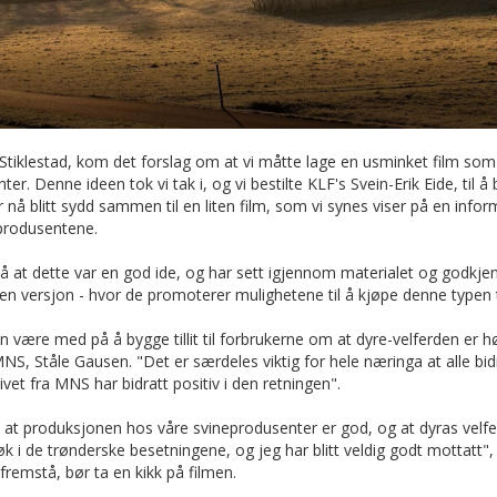
 Stiklestad, kom det forslag om at vi måtte lage en usminket film so
. Denne ideen tok vi tak i, og vi bestilte KLF's Svein-Erik Eide, til å 
r nå blitt sydd sammen til en liten film, som vi synes viser på en in
produsentene.
t dette var en god ide, og har sett igjennom materialet og godkjent fi
n versjon - hvor de promoterer mulighetene til å kjøpe denne typen t
være med på å bygge tillit til forbrukerne om at dyre-velferden er høy
MNS, Ståle Gausen. "Det er særdeles viktig for hele næringa at alle bidr
vet fra MNS har bidratt positiv i den retningen".
at produksjonen hos våre svineprodusenter er god, og at dyras velferd
 i de trønderske besetningene, og jeg har blitt veldig godt mottatt", 
remstå, bør ta en kikk på filmen.