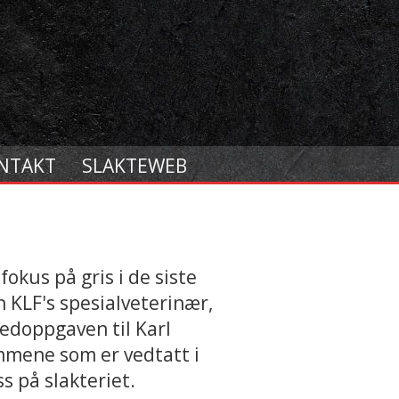
NTAKT
SLAKTEWEB
fokus på gris i de siste
nn KLF's spesialveterinær,
vedoppgaven til Karl
mmene som er vedtatt i
s på slakteriet.