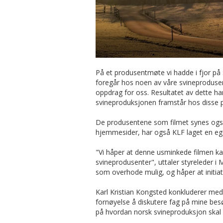
På et produsentmøte vi hadde i fjor på
foregår hos noen av våre svineprodusenter
oppdrag for oss. Resultatet av dette ha
svineproduksjonen framstår hos disse 
De produsentene som filmet synes også a
hjemmesider, har også KLF laget en ege
"Vi håper at denne usminkede filmen kan 
svineprodusenter", uttaler styreleder i 
som overhode mulig, og håper at initiati
Karl Kristian Kongsted konkluderer med 
fornøyelse å diskutere fag på mine besøk
på hvordan norsk svineproduksjon skal f