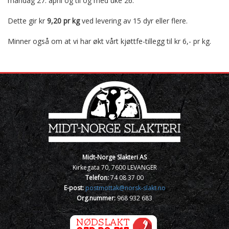
mandag 27. april og til og med uke 26.
Dette gir kr
9,20 pr kg
ved levering av 15 dyr eller flere.
Minner også om at vi har økt vårt kjøttfe-tillegg til kr 6,- pr kg.
Midt-Norge Slakteri AS
Kirkegata 70, 7600 LEVANGER
Telefon:
74 08 37 00
E-post:
postmottak@norsk-slakt.no
Org.nummer:
968 932 683