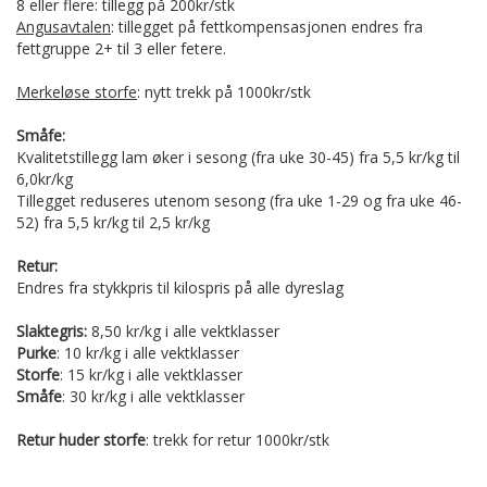
8 eller flere: tillegg på 200kr/stk
Angusavtalen
: tillegget på fettkompensasjonen endres fra
fettgruppe 2+ til 3 eller fetere.
Merkeløse storfe
: nytt trekk på 1000kr/stk
Småfe:
Kvalitetstillegg lam øker i sesong (fra uke 30-45) fra 5,5 kr/kg til
6,0kr/kg
Tillegget reduseres utenom sesong (fra uke 1-29 og fra uke 46-
52) fra 5,5 kr/kg til 2,5 kr/kg
Retur:
Endres fra stykkpris til kilospris på alle dyreslag
Slaktegris:
8,50 kr/kg i alle vektklasser
Purke
: 10 kr/kg i alle vektklasser
Storfe
: 15 kr/kg i alle vektklasser
Småfe
: 30 kr/kg i alle vektklasser
Retur huder storfe
: trekk for retur 1000kr/stk