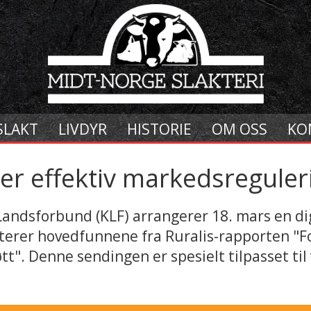
SLAKT
LIVDYR
HISTORIE
OM OSS
KO
mer effektiv markedsreguleri
 Landsforbund (KLF) arrangerer 18. mars en di
terer hovedfunnene fra Ruralis-rapporten "For
tt". Denne sendingen er spesielt tilpasset ti