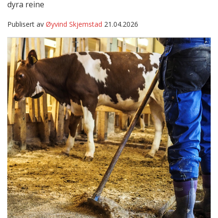
dyra reine
Publisert av
Øyvind Skjemstad
21.04.2026