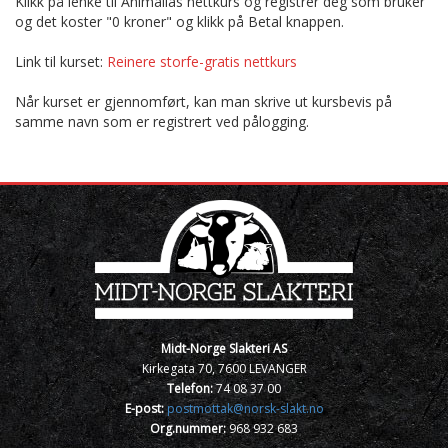
Klikk på lenke til Animalias nettkurs og registrer deg som bruker
og det koster "0 kroner" og klikk på Betal knappen.
Link til kurset:
Reinere storfe-gratis nettkurs
Når kurset er gjennomført, kan man skrive ut kursbevis på
samme navn som er registrert ved pålogging.
Midt-Norge Slakteri AS
Kirkegata 70, 7600 LEVANGER
Telefon:
74 08 37 00
E-post:
postmottak@norsk-slakt.no
Org.nummer:
968 932 683