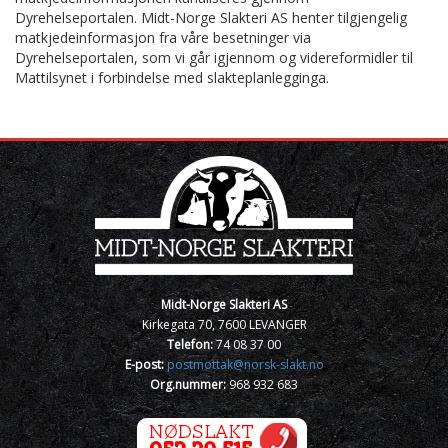
Dyrehelseportalen. Midt-Norge Slakteri AS henter tilgjengelig
matkjedeinformasjon fra våre besetninger via
Dyrehelseportalen, som vi går igjennom og videreformidler til
Mattilsynet i forbindelse med slakteplanlegginga.
Midt-Norge Slakteri AS
Kirkegata 70, 7600 LEVANGER
Telefon:
74 08 37 00
E-post:
postmottak@norsk-slakt.no
Org.nummer:
968 932 683