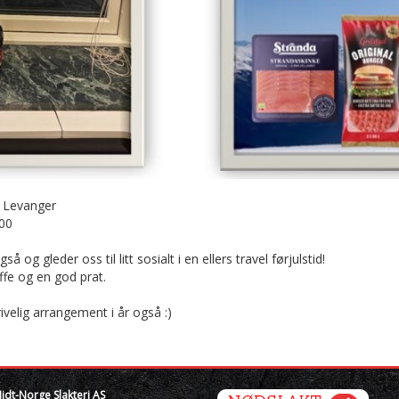
0, Levanger
:00
 og gleder oss til litt sosialt i en ellers travel førjulstid!
affe og en god prat.
ivelig arrangement i år også :)
idt-Norge Slakteri AS