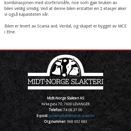
kombinasjonen med storfe/småfe, noe som gjør bruken av
bilen veldig smidig. Ved at denne bilen erstatter en 2 etasjer øker
vi også kapasiteten vår.
Bilen er levert av Scania avd. Verdal, og skapet er bygget av MCE
i Etne.
Midt-Norge Slakteri AS
Kirkegata 70, 7600 LEVANGER
Telefon:
74 08 37 00
E-post:
postmottak@norsk-slakt.no
Org.nummer:
968 932 683