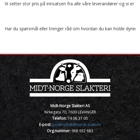
Vi setter stor pris på innsatsen fra alle våre leverandører og vi e
Har du spørsmål eller trenger råd om hvordan du kan holde dyrene 
Midt-Norge Slakteri AS
Kirkegata 70, 7600 LEVANGER
Telefon:
74 08 37 00
E-post:
postmottak@norsk-slakt.no
Org.nummer:
968 932 683