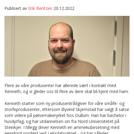
Publisert av
Erik Bentzen
20.12.2022
Flere av våre produsenter har allerede vært i kontakt med
Kenneth, og vi gleder oss til flere av dere skal bli kjent med ham.
Kenneth starter som ny produsentrådgiver for våre småfe- og
storfeprodusenter, ettersom Øyvind Skjemstad har valgt å satse
som videre på pølsemakeryrket hos Dullum. Han har bachelor i
husdyrfag, og har utdannelsen sin fra Nord Universitetet på
Steinkjer. I tillegg driver Kenneth en ammekubesetning med
Hereford nordøst ved Leksdalsvatnet - og har således