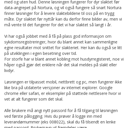
med og uten hud. Denne løsningen fungerer for dyr slaktet før
data-angrepet på Nortura, og vil også fungere så snart Nortura
finner løsninger for å levere slaktebildene til oss på en trygg
måte. Dyr slaktet før nyttår kan du derfor finne bilder av, men vi
må vente til det fungerer for det vi har slaktet så langt i år.
Vi har også jobbet med å få på plass god informasjon om
sykdomsregistreringer, hvor du blant annet kan sammenligne
egne resultater mot snittet for slakteriet. Her kan du også se litt
på utviklingen i egen besetning over tid.
For storfe har vi blant annet kobling mot husdyrregisteret, noe vi
håper også gjør det enklere når det skal meldes på slakt eller
livdyr.
Løsningen er tilpasset mobil, nettbrett og pc, men fungerer ikke
like bra på utdaterte versjoner av internet explorer. Google
chrome eller safari, er eksempler på støttede nettlesere hvor vi
vet at alt fungerer som det skal.
Alle brukere må angi nytt passord for å få tilgang til løsningen
ved første pålogging. Hvis du prøver å logge inn med
leverandørnummer (eks 008022), skal du få tilsendt en lenke
med passord. Brukernavn vil fremdeles være