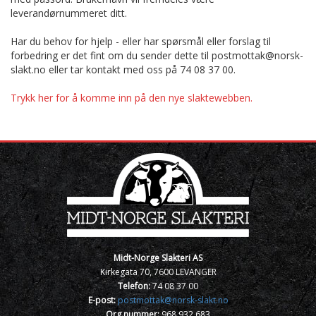
leverandørnummeret ditt.
Har du behov for hjelp - eller har spørsmål eller forslag til
forbedring er det fint om du sender dette til postmottak@norsk-
slakt.no eller tar kontakt med oss på 74 08 37 00.
Trykk her for å komme inn på den nye slaktewebben.
Midt-Norge Slakteri AS
Kirkegata 70, 7600 LEVANGER
Telefon:
74 08 37 00
E-post:
postmottak@norsk-slakt.no
Org.nummer:
968 932 683