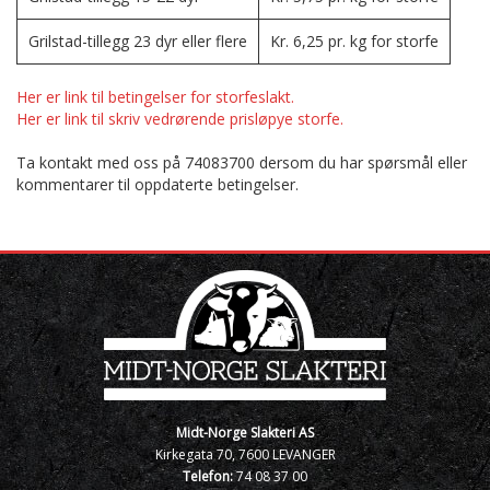
Grilstad-tillegg 23 dyr eller flere
Kr. 6,25 pr. kg for storfe
Her er link til betingelser for storfeslakt.
Her er link til skriv vedrørende prisløpye storfe.
Ta kontakt med oss på 74083700 dersom du har spørsmål eller
kommentarer til oppdaterte betingelser.
Midt-Norge Slakteri AS
Kirkegata 70, 7600 LEVANGER
Telefon:
74 08 37 00