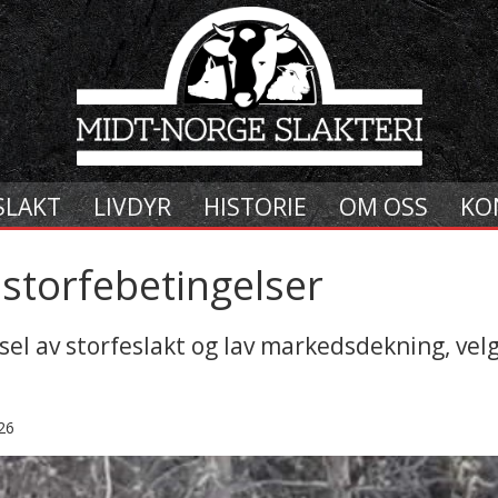
SLAKT
LIVDYR
HISTORIE
OM OSS
KO
 storfebetingelser
el av storfeslakt og lav markedsdekning, velg
26