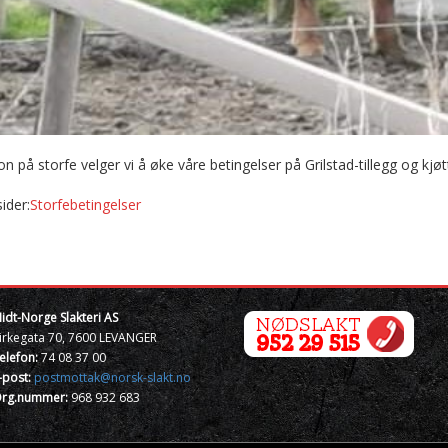
å storfe velger vi å øke våre betingelser på Grilstad-tillegg og kjøttf
ider:
Storfebetingelser
idt-Norge Slakteri AS
irkegata 70, 7600 LEVANGER
elefon:
74 08 37 00
-post:
postmottak@norsk-slakt.no
rg.nummer:
968 932 683