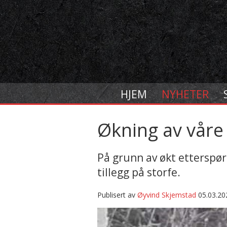
HJEM
NYHETER
Økning av våre
På grunn av økt etterspørs
tillegg på storfe.
Publisert av
Øyvind Skjemstad
05.03.20