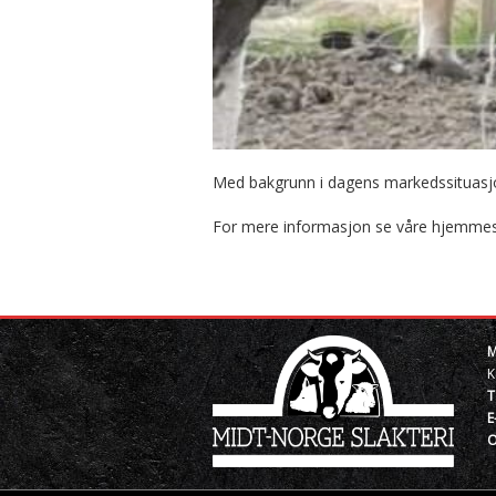
Med bakgrunn i dagens markedssituasjon p
For mere informasjon se våre hjemmes
M
K
T
E
O