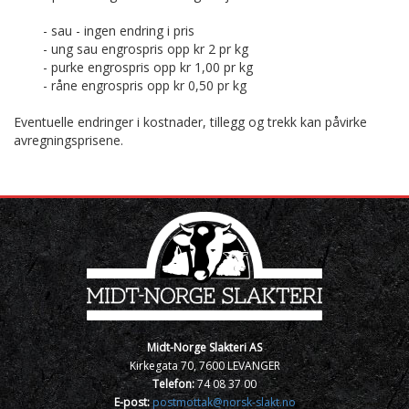
- sau - ingen endring i pris
- ung sau engrospris opp kr 2 pr kg
- purke engrospris opp kr 1,00 pr kg
- råne engrospris opp kr 0,50 pr kg
Eventuelle endringer i kostnader, tillegg og trekk kan påvirke
avregningsprisene.
Midt-Norge Slakteri AS
Kirkegata 70, 7600 LEVANGER
Telefon:
74 08 37 00
E-post:
postmottak@norsk-slakt.no