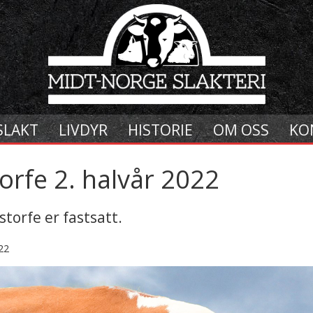
SLAKT
LIVDYR
HISTORIE
OM OSS
KO
torfe 2. halvår 2022
 storfe er fastsatt.
22