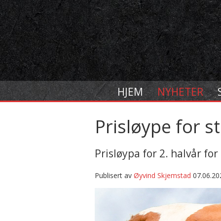
HJEM
NYHETER
Prisløype for s
Prisløypa for 2. halvår for
Publisert av
Øyvind Skjemstad
07.06.20