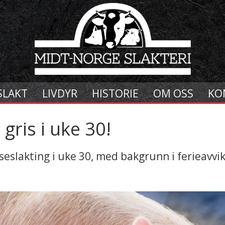
SLAKT
LIVDYR
HISTORIE
OM OSS
KO
gris i uke 30!
griseslakting i uke 30, med bakgrunn i ferieavvi