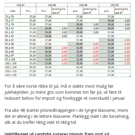
For å sikre norsk ribbe til jul, må vi slakte mest mulig før
julehøytiden. Jo mere gris som kommer inn før jul, vil føre til
redusert behov for import og forebygge et overskudd i januar.
Fra uke 48 starter prisnedtrappingen i de tyngre klassene, mens
det er økning i de lettere klassene. Planlegg slakt i din besetning,
slik at du treffer riktig vekt til riktig tid.
Vekttillegget vil samtidig justeres trinnvis fram mot jul: