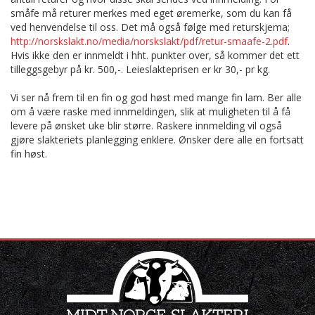
småfe må returer merkes med eget øremerke, som du kan få
ved henvendelse til oss. Det må også følge med returskjema;
http://norskslakt.no/media/norskslakt/pdf/retur-smaafe-2.pdf
.
Hvis ikke den er innmeldt i hht. punkter over, så kommer det ett
tilleggsgebyr på kr. 500,-. Leieslakteprisen er kr 30,- pr kg.
Vi ser nå frem til en fin og god høst med mange fin lam. Ber alle
om å være raske med innmeldingen, slik at muligheten til å få
levere på ønsket uke blir større. Raskere innmelding vil også
gjøre slakteriets planlegging enklere. Ønsker dere alle en fortsatt
fin høst.