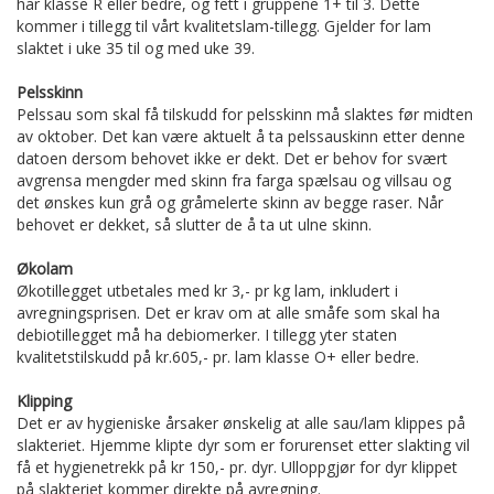
har klasse R eller bedre, og fett i gruppene 1+ til 3. Dette
kommer i tillegg til vårt kvalitetslam-tillegg. Gjelder for lam
slaktet i uke 35 til og med uke 39.
Pelsskinn
Pelssau som skal få tilskudd for pelsskinn må slaktes før midten
av oktober. Det kan være aktuelt å ta pelssauskinn etter denne
datoen dersom behovet ikke er dekt. Det er behov for svært
avgrensa mengder med skinn fra farga spælsau og villsau og
det ønskes kun grå og gråmelerte skinn av begge raser. Når
behovet er dekket, så slutter de å ta ut ulne skinn.
Økolam
Økotillegget utbetales med kr 3,- pr kg lam, inkludert i
avregningsprisen. Det er krav om at alle småfe som skal ha
debiotillegget må ha debiomerker. I tillegg yter staten
kvalitetstilskudd på kr.605,- pr. lam klasse O+ eller bedre.
Klipping
Det er av hygieniske årsaker ønskelig at alle sau/lam klippes på
slakteriet. Hjemme klipte dyr som er forurenset etter slakting vil
få et hygienetrekk på kr 150,- pr. dyr. Ulloppgjør for dyr klippet
på slakteriet kommer direkte på avregning.