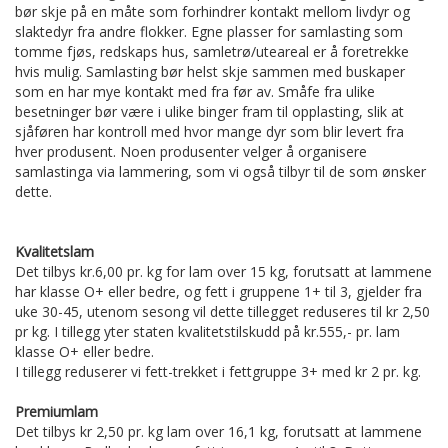
bør skje på en måte som forhindrer kontakt mellom livdyr og
slaktedyr fra andre flokker. Egne plasser for samlasting som
tomme fjøs, redskaps hus, samletrø/uteareal er å foretrekke
hvis mulig. Samlasting bør helst skje sammen med buskaper
som en har mye kontakt med fra før av. Småfe fra ulike
besetninger bør være i ulike binger fram til opplasting, slik at
sjåføren har kontroll med hvor mange dyr som blir levert fra
hver produsent. Noen produsenter velger å organisere
samlastinga via lammering, som vi også tilbyr til de som ønsker
dette.
Kvalitetslam
Det tilbys kr.6,00 pr. kg for lam over 15 kg, forutsatt at lammene
har klasse O+ eller bedre, og fett i gruppene 1+ til 3, gjelder fra
uke 30-45, utenom sesong vil dette tillegget reduseres til kr 2,50
pr kg. I tillegg yter staten kvalitetstilskudd på kr.555,- pr. lam
klasse O+ eller bedre.
I tillegg reduserer vi fett-trekket i fettgruppe 3+ med kr 2 pr. kg.
Premiumlam
Det tilbys kr 2,50 pr. kg lam over 16,1 kg, forutsatt at lammene