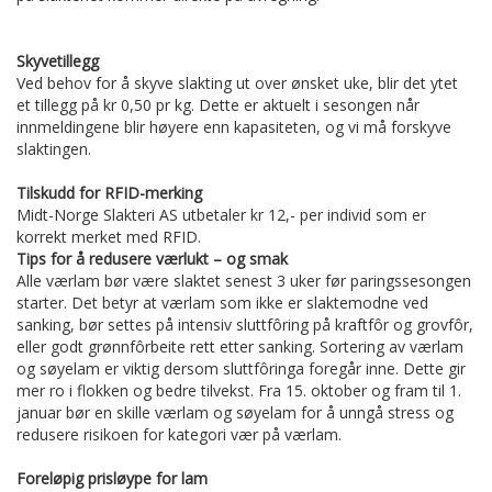
Skyvetillegg
Ved behov for å skyve slakting ut over ønsket uke, blir det ytet
et tillegg på kr 0,50 pr kg. Dette er aktuelt i sesongen når
innmeldingene blir høyere enn kapasiteten, og vi må forskyve
slaktingen.
Tilskudd for RFID-merking
Midt-Norge Slakteri AS utbetaler kr 12,- per individ som er
korrekt merket med RFID.
Tips for å redusere værlukt – og smak
Alle værlam bør være slaktet senest 3 uker før paringssesongen
starter. Det betyr at værlam som ikke er slaktemodne ved
sanking, bør settes på intensiv sluttfôring på kraftfôr og grovfôr,
eller godt grønnfôrbeite rett etter sanking. Sortering av værlam
og søyelam er viktig dersom sluttfôringa foregår inne. Dette gir
mer ro i flokken og bedre tilvekst. Fra 15. oktober og fram til 1.
januar bør en skille værlam og søyelam for å unngå stress og
redusere risikoen for kategori vær på værlam.
Foreløpig prisløype for lam