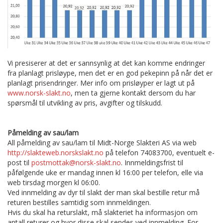
Vi presiserer at det er sannsynlig at det kan komme endringer
fra planlagt prisløype, men det er en god pekepinn på når det er
planlagt prisendringer. Mer info om prisløyper er lagt ut på
www.norsk-slakt.no
, men ta gjerne kontakt dersom du har
spørsmål til utvikling av pris, avgifter og tilskudd.
Påmelding av sau/lam
All påmelding av sau/lam til Midt-Norge Slakteri AS via web
http://slakteweb.norskslakt.no
på telefon 74083700, eventuelt e-
post til
postmottak@norsk-slakt.no
. Innmeldingsfrist til
påfølgende uke er mandag innen kl 16:00 per telefon, elle via
web tirsdag morgen kl 06:00.
Ved innmelding av dyr til slakt der man skal bestille retur må
returen bestilles samtidig som innmeldingen.
Hvis du skal ha returslakt, må slakteriet ha informasjon om
antall returer og hvor disse skal sendes ved innmelding. For