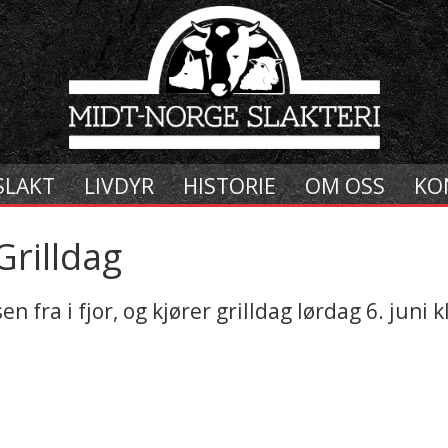
SLAKT
LIVDYR
HISTORIE
OM OSS
KO
Grilldag
n fra i fjor, og kjører grilldag lørdag 6. juni 