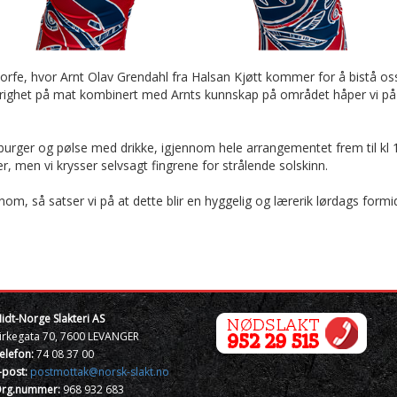
storfe, hvor Arnt Olav Grendahl fra Halsan Kjøtt kommer for å bistå oss.
ighet på mat kombinert med Arnts kunnskap på området håper vi på at
amburger og pølse med drikke, igjennom hele arrangementet frem til kl 15
, men vi krysser selvsagt fingrene for strålende solskinn.
m, så satser vi på at dette blir en hyggelig og lærerik lørdags formi
idt-Norge Slakteri AS
irkegata 70, 7600 LEVANGER
elefon:
74 08 37 00
-post:
postmottak@norsk-slakt.no
rg.nummer:
968 932 683