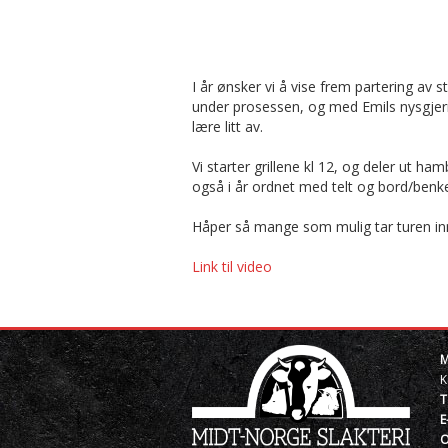
I år ønsker vi å vise frem partering av 
under prosessen, og med Emils nysgjerr
lære litt av.
Vi starter grillene kl 12, og deler ut h
også i år ordnet med telt og bord/benker
Håper så mange som mulig tar turen inno
Link til video
M
K
T
E
O