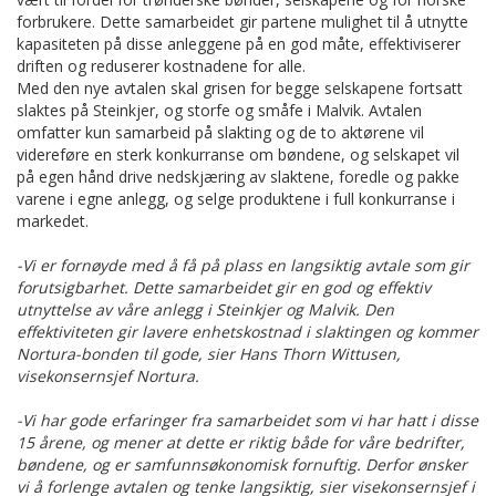
forbrukere. Dette samarbeidet gir partene mulighet til å utnytte
kapasiteten på disse anleggene på en god måte, effektiviserer
driften og reduserer kostnadene for alle.
Med den nye avtalen skal grisen for begge selskapene fortsatt
slaktes på Steinkjer, og storfe og småfe i Malvik. Avtalen
omfatter kun samarbeid på slakting og de to aktørene vil
videreføre en sterk konkurranse om bøndene, og selskapet vil
på egen hånd drive nedskjæring av slaktene, foredle og pakke
varene i egne anlegg, og selge produktene i full konkurranse i
markedet.
-Vi er fornøyde med å få på plass en langsiktig avtale som gir
forutsigbarhet. Dette samarbeidet gir en god og effektiv
utnyttelse av våre anlegg i Steinkjer og Malvik. Den
effektiviteten gir lavere enhetskostnad i slaktingen og kommer
Nortura-bonden til gode, sier Hans Thorn Wittusen,
visekonsernsjef Nortura.
-Vi har gode erfaringer fra samarbeidet som vi har hatt i disse
15 årene, og mener at dette er riktig både for våre bedrifter,
bøndene, og er samfunnsøkonomisk fornuftig. Derfor ønsker
vi å forlenge avtalen og tenke langsiktig, sier visekonsernsjef i