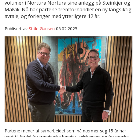
volumer i Nortura Nortura sine anlegg på Steinkjer og
Malvik. Nå har partene fremforhandlet en ny langsiktig
avtale, og forlenger med ytterligere 12 år.
Publisert av
Ståle Gausen
05.02.2025
Partene mener at samarbeidet som nå nærmer seg 15 år har
vært til fordel for trønderske bønder, selskapene og for norske