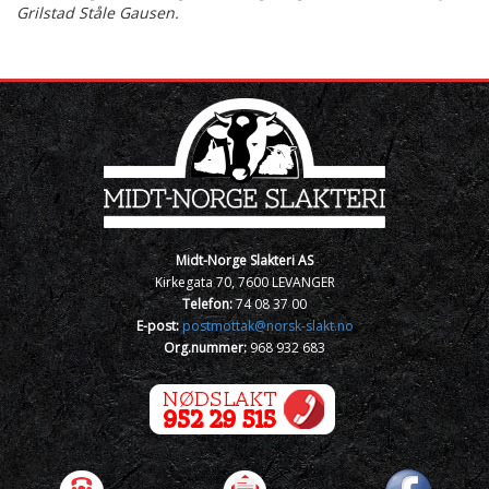
Grilstad Ståle Gausen.
Midt-Norge Slakteri AS
Kirkegata 70, 7600 LEVANGER
Telefon:
74 08 37 00
E-post:
postmottak@norsk-slakt.no
Org.nummer:
968 932 683