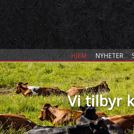
HJEM
NYHETER
•
•
•
•
Vi tilbyr