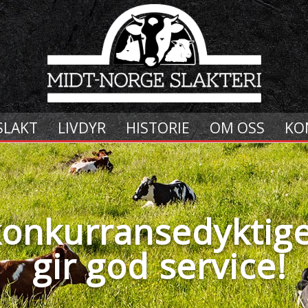
SLAKT
LIVDYR
HISTORIE
OM OSS
KO
 konkurransedyktige
gir god service!