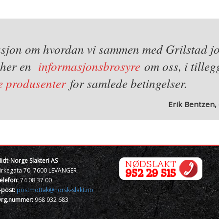
sjon om hvordan vi sammen med Grilstad job
g her en
informasjonsbrosyre
om oss, i tilleg
ye produsenter
for samlede betingelser.
Erik Bentzen, 
idt-Norge Slakteri AS
irkegata 70, 7600 LEVANGER
elefon:
74 08 37 00
-post:
postmottak@norsk-slakt.no
rg.nummer:
968 932 683