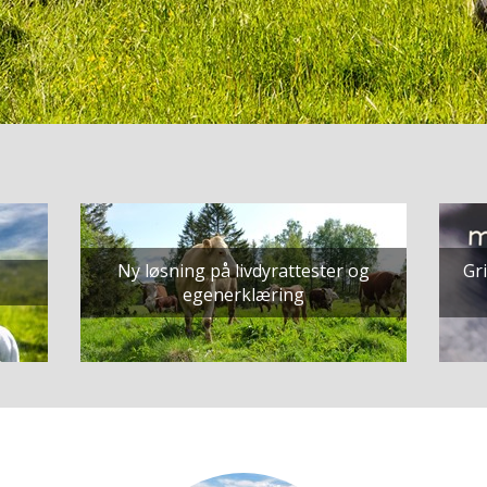
Ny løsning på livdyrattester og
Gri
egenerklæring