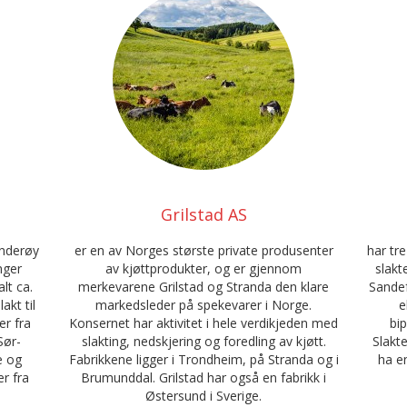
Grilstad AS
Inderøy
er en av Norges største private produsenter
har tr
nger
av kjøttprodukter, og er gjennom
slakt
alt ca.
merkevarene Grilstad og Stranda den klare
Sandef
akt til
markedsleder på spekevarer i Norge.
e
er fra
Konsernet har aktivitet i hele verdikjeden med
bi
Sør-
slakting, nedskjering og foredling av kjøtt.
Slakte
e og
Fabrikkene ligger i Trondheim, på Stranda og i
ha e
r fra
Brumunddal. Grilstad har også en fabrikk i
Østersund i Sverige.