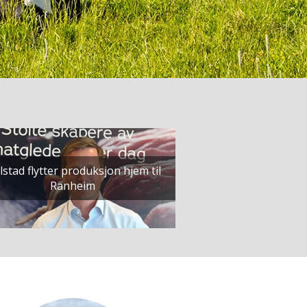
lstad flytter produksjon hjem til
Ranheim