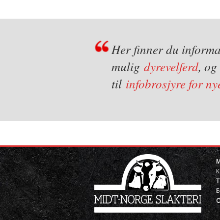
Her finner du informa
mulig
dyrevelferd
, o
til
infobrosjyre for n
M
K
T
E
O