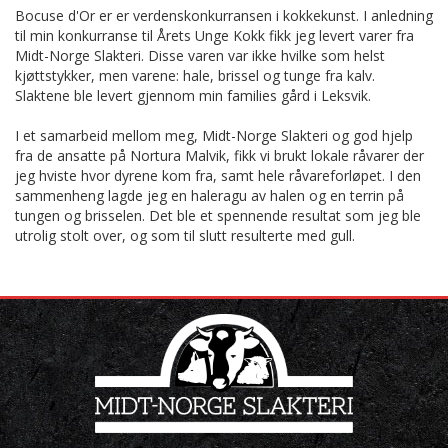
Bocuse d'Or er er verdenskonkurransen i kokkekunst. I anledning
til min konkurranse til Årets Unge Kokk fikk jeg levert varer fra
Midt-Norge Slakteri. Disse varen var ikke hvilke som helst
kjøttstykker, men varene: hale, brissel og tunge fra kalv.
Slaktene ble levert gjennom min families gård i Leksvik.
I et samarbeid mellom meg, Midt-Norge Slakteri og god hjelp
fra de ansatte på Nortura Malvik, fikk vi brukt lokale råvarer der
jeg hviste hvor dyrene kom fra, samt hele råvareforløpet. I den
sammenheng lagde jeg en haleragu av halen og en terrin på
tungen og brisselen. Det ble et spennende resultat som jeg ble
utrolig stolt over, og som til slutt resulterte med gull.