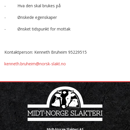
- Hva den skal brukes på
- Ønskede egenskaper
- Ønsket tidspunkt for mottak
Kontaktperson: Kenneth Bruheim 95229515
kenneth.bruheim@norsk-slakt.no
Midt-Norge Slakteri AS