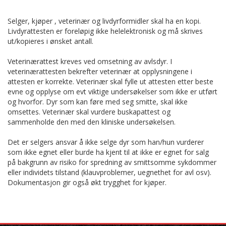
Selger, kjøper , veterinær og livdyrformidler skal ha en kopi.
Livdyrattesten er foreløpig ikke helelektronisk og må skrives
ut/kopieres i ønsket antall.
Veterinærattest kreves ved omsetning av avlsdyr. I
veterinærattesten bekrefter veterinær at opplysningene i
attesten er korrekte. Veterinær skal fylle ut attesten etter beste
evne og opplyse om evt viktige undersøkelser som ikke er utført
og hvorfor. Dyr som kan føre med seg smitte, skal ikke
omsettes. Veterinær skal vurdere buskapattest og
sammenholde den med den kliniske undersøkelsen.
Det er selgers ansvar å ikke selge dyr som han/hun vurderer
som ikke egnet eller burde ha kjent til at ikke er egnet for salg
på bakgrunn av risiko for spredning av smittsomme sykdommer
eller individets tilstand (klauvproblemer, uegnethet for avl osv).
Dokumentasjon gir også økt trygghet for kjøper.