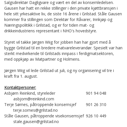
Salgsdirektør Dagligvare og vært en del av konsernledelsen.
Gausen har hatt en rekke stillinger i den private kjøttbransjen i
hele sitt yrkesaktive liv, de siste 16 årene i Grilstad. Ståle Gausen
kommer fra stillingen som Direktør for Råvarer, Innkjøp og
Næringspolitikk i Grilstad, og er for tiden mat- og
drikkeindustriens representant i NHO's hovedstyre.
Styret vil takke Jørgen Wiig for jobben han har gjort med å
bygge Grilstad til en bredere matvareleverandør. Spesielt var han
sterkt medvirkende til Grilstads innpass i ferdigmatsektoren,
med oppkjøp av Matpartner og Holmens.
Jørgen Wiig vil lede Grilstad ut juli, og ny organisering vil tre i
kraft fra 1. august.
Kontaktpersoner:
Asbjørn Reinkind, styreleder
901 94 048
asbjorn@reinkind.com
Terje Sørnes, påtroppende konsernsjef
901 26 310
terje.sornes@grilstad.no
Ståle Gausen, påtroppende visekonsernsjef
926 10 449
stale.gausen@grilstad.no