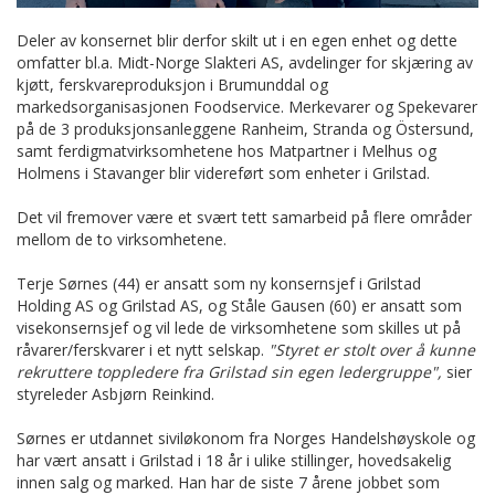
Deler av konsernet blir derfor skilt ut i en egen enhet og dette
omfatter bl.a. Midt-Norge Slakteri AS, avdelinger for skjæring av
kjøtt, ferskvareproduksjon i Brumunddal og
markedsorganisasjonen Foodservice. Merkevarer og Spekevarer
på de 3 produksjonsanleggene Ranheim, Stranda og Östersund,
samt ferdigmatvirksomhetene hos Matpartner i Melhus og
Holmens i Stavanger blir videreført som enheter i Grilstad.
Det vil fremover være et svært tett samarbeid på flere områder
mellom de to virksomhetene.
Terje Sørnes (44) er ansatt som ny konsernsjef i Grilstad
Holding AS og Grilstad AS, og Ståle Gausen (60) er ansatt som
visekonsernsjef og vil lede de virksomhetene som skilles ut på
råvarer/ferskvarer i et nytt selskap.
"Styret er stolt over å kunne
rekruttere toppledere fra Grilstad sin egen ledergruppe",
sier
styreleder Asbjørn Reinkind.
Sørnes er utdannet siviløkonom fra Norges Handelshøyskole og
har vært ansatt i Grilstad i 18 år i ulike stillinger, hovedsakelig
innen salg og marked. Han har de siste 7 årene jobbet som