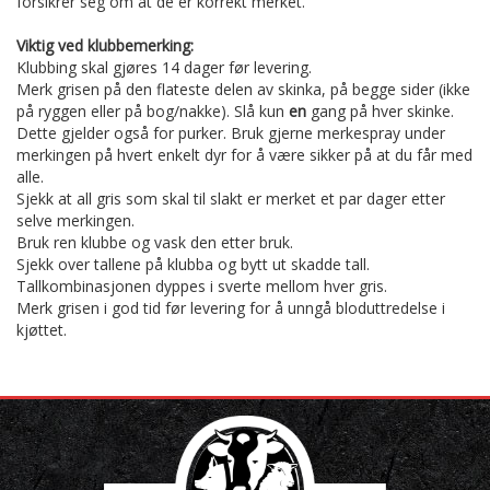
forsikrer seg om at de er korrekt merket.
Viktig ved klubbemerking:
Klubbing skal gjøres 14 dager før levering.
Merk grisen på den flateste delen av skinka, på begge sider (ikke
på ryggen eller på bog/nakke). Slå kun
en
gang på hver skinke.
Dette gjelder også for purker. Bruk gjerne merkespray under
merkingen på hvert enkelt dyr for å være sikker på at du får med
alle.
Sjekk at all gris som skal til slakt er merket et par dager etter
selve merkingen.
Bruk ren klubbe og vask den etter bruk.
Sjekk over tallene på klubba og bytt ut skadde tall.
Tallkombinasjonen dyppes i sverte mellom hver gris.
Merk grisen i god tid før levering for å unngå bloduttredelse i
kjøttet.