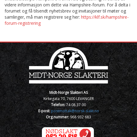
videre informasjon om dette via Hampshire-forum. For å delta i
forumet og få tilsendt nyhetsbrev og invitasjoner til møter og
samlinger, må man registrere seg her:
https://klf.sk/hampshire-
forum-registrering
Midt-Norge Slakteri AS
Kirkegata 70, 7600 LEVANGER
Telefon:
74 08 37 00
E-post:
postmottak@norsk-slakt.no
Org.nummer:
968 932 683