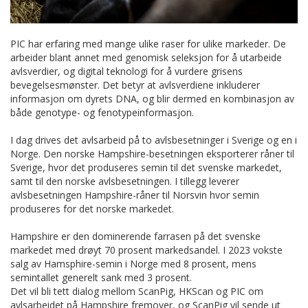
PIC har erfaring med mange ulike raser for ulike markeder. De
arbeider blant annet med genomisk seleksjon for å utarbeide
avlsverdier, og digital teknologi for å vurdere grisens
bevegelsesmønster. Det betyr at avlsverdiene inkluderer
informasjon om dyrets DNA, og blir dermed en kombinasjon av
både genotype- og fenotypeinformasjon.
I dag drives det avlsarbeid på to avlsbesetninger i Sverige og en i
Norge. Den norske Hampshire-besetningen eksporterer råner til
Sverige, hvor det produseres semin til det svenske markedet,
samt til den norske avlsbesetningen. I tillegg leverer
avlsbesetningen Hampshire-råner til Norsvin hvor semin
produseres for det norske markedet.
Hampshire er den dominerende farrasen på det svenske
markedet med drøyt 70 prosent markedsandel. I 2023 vokste
salg av Hamsphire-semin i Norge med 8 prosent, mens
semintallet generelt sank med 3 prosent.
Det vil bli tett dialog mellom ScanPig, HKScan og PIC om
avlsarbeidet på Hampshire fremover, og ScanPig vil sende ut