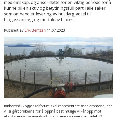
medlemskap, og anser dette for en viktig periode for å
kunne bli en aktiv og betydningsfull part i alle saker
som omhandler levering av husdyrgjødsel til
biogassanlegg og mottak av biorest.
Publisert av
Erik Bentzen
11.07.2023
Innherred Biogjødselforum skal representere medlemmene, det
vil si gårdbrukerne for å oppnå best mulige vilkår opp mot
eksisterende og eventuelt nye biogassanlegg i området. D