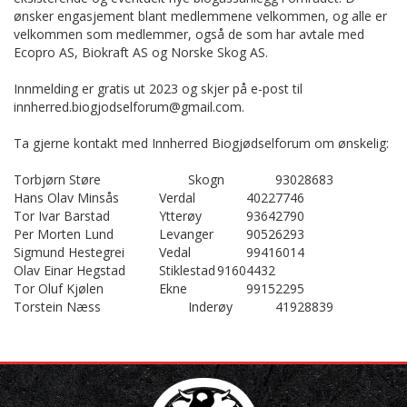
ønsker engasjement blant medlemmene velkommen, og alle er
velkommen som medlemmer, også de som har avtale med
Ecopro AS, Biokraft AS og Norske Skog AS.
Innmelding er gratis ut 2023 og skjer på e-post til
innherred.biogjodselforum@gmail.com.
Ta gjerne kontakt med Innherred Biogjødselforum om ønskelig:
Torbjørn Støre
Skogn
93028683
Hans Olav Minsås
Verdal
40227746
Tor Ivar Barstad
Ytterøy
93642790
Per Morten Lund
Levanger
90526293
Sigmund Hestegrei
Vedal
99416014
Olav Einar Hegstad
Stiklestad
91604432
Tor Oluf Kjølen
Ekne
99152295
Torstein Næss
Inderøy
41928839