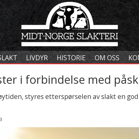
SLAKT
LIVDYR
HISTORIE
OM OSS
KO
ster i forbindelse med pås
ytiden, styres etterspørselen av slakt en god
3