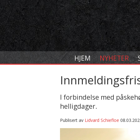
HJEM
NYHETER
Innmeldingsfri
I forbindelse med påskehø
helligdager.
Publisert av
Lidvard Schiefloe
08.03.202