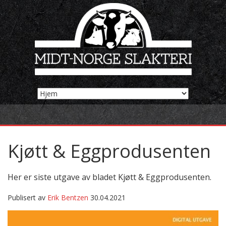
Kjøtt & Eggprodusenten
Her er siste utgave av bladet Kjøtt & Eggprodusenten.
Publisert av
Erik Bentzen
30.04.2021