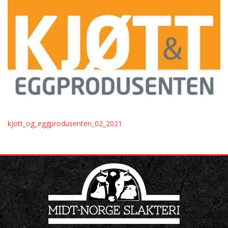
kjott_og_eggprodusenten_02_2021