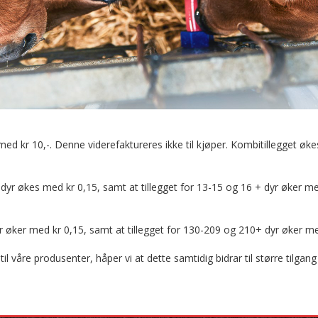
ed kr 10,-. Denne viderefaktureres ikke til kjøper. Kombitillegget økes
2 dyr økes med kr 0,15, samt at tillegget for 13-15 og 16 + dyr øker me
r øker med kr 0,15, samt at tillegget for 130-209 og 210+ dyr øker me
våre produsenter, håper vi at dette samtidig bidrar til større tilgang t