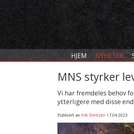
HJEM
NYHETER
MNS styrker le
Vi har fremdeles behov for
ytterligere med disse end
Publisert av
Erik Bentzen
17.04.2023