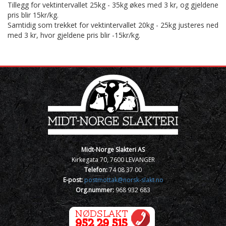
Tillegg for vektintervallet 25kg - 35kg økes med 3 kr, og gjeldene
pris blir 15kr/kg.
Samtidig som trekket for vektintervallet 20kg - 25kg justeres ned
med 3 kr, hvor gjeldene pris blir -15kr/kg.
Midt-Norge Slakteri AS
Kirkegata 70, 7600 LEVANGER
Telefon:
74 08 37 00
E-post:
postmottak@norsk-slakt.no
Org.nummer:
968 932 683