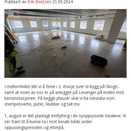
Publisert av
Erik Bentzen
21.05.2024
I mellomtiden blir vi å finne i 2. etasje over xl-bygg på Skogn,
samt at noen av oss er på anlegget på Levanger på enden mot
bensinstasjonen. På begge plasser skal vi ha rekvisita som
stempelsverte, puter, klubber og tall mv.
1. august er det planlagt innflytting i de nyoppussede lokalene. Vi
ser fram til å kunne ta i mot besøk både under
oppussingsperioden og etterpå.