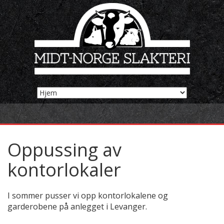
Oppussing av
kontorlokaler
I sommer pusser vi opp kontorlokalene og
garderobene på anlegget i Levanger.