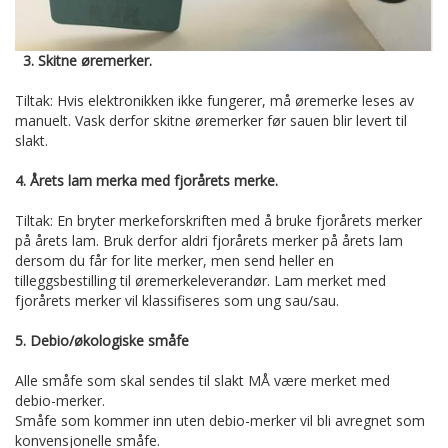
3. Skitne øremerker.
Tiltak: Hvis elektronikken ikke fungerer, må øremerke leses av
manuelt. Vask derfor skitne øremerker før sauen blir levert til
slakt.
4. Årets lam merka med fjorårets merke.
Tiltak: En bryter merkeforskriften med å bruke fjorårets merker
på årets lam. Bruk derfor aldri fjorårets merker på årets lam
dersom du får for lite merker, men send heller en
tilleggsbestilling til øremerkeleverandør. Lam merket med
fjorårets merker vil klassifiseres som ung sau/sau.
5. Debio/økologiske småfe
Alle småfe som skal sendes til slakt MÅ være merket med
debio-merker.
Småfe som kommer inn uten debio-merker vil bli avregnet som
konvensjonelle småfe.