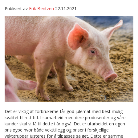
Publisert av
Erik Bentzen
22.11.2021
Det er viktig at forbrukerne får god julemat med best mulig
kvalitet til rett tid. I samarbeid med dere produsenter og våre
kunder skal vi få til dette i år også. Det er utarbeidet en egen
prisløype hvor både vekttillegg og priser i forskjellige
vektgrupper justeres for å tilpasses salget. Dette er samme