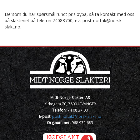
Dersom du har spørsmål rundt prisløypa, så ta kontakt med oss
på slakteriet på telefon 74083700, evt postmottak@norsk-
slakt.no.
Midt-Norge Slakteri AS
Kirkegata 70, 7600 LEVANGER
Telefon:
74 08 37 00
E-post:
postmottak@norsk-slakt.no
Org.nummer:
968 932 683