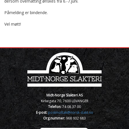
dersom overnatting ønskes fra 6.-7.juni.
Påmelding er bindende.
Vel møtt!
Midt-Norge Slakteri AS
Kirkegata 70, 7600 LEVANGER
Telefon:
74 08 37 00
E-post:
postmottak@norsk-slakt.no
Org.nummer:
968 932 683