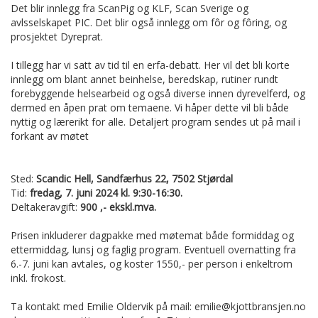
Det blir innlegg fra ScanPig og KLF, Scan Sverige og
avlsselskapet PIC. Det blir også innlegg om fôr og fôring, og
prosjektet Dyreprat.
I tillegg har vi satt av tid til en erfa-debatt. Her vil det bli korte
innlegg om blant annet beinhelse, beredskap, rutiner rundt
forebyggende helsearbeid og også diverse innen dyrevelferd, og
dermed en åpen prat om temaene. Vi håper dette vil bli både
nyttig og lærerikt for alle. Detaljert program sendes ut på mail i
forkant av møtet
Sted:
Scandic Hell, Sandfærhus 22, 7502 Stjørdal
Tid:
fredag, 7. juni 2024 kl. 9:30-16:30.
Deltakeravgift:
900 ,- ekskl.mva.
Prisen inkluderer dagpakke med møtemat både formiddag og
ettermiddag, lunsj og faglig program. Eventuell overnatting fra
6.-7. juni kan avtales, og koster 1550,- per person i enkeltrom
inkl. frokost.
Ta kontakt med Emilie Oldervik på mail: emilie@kjottbransjen.no