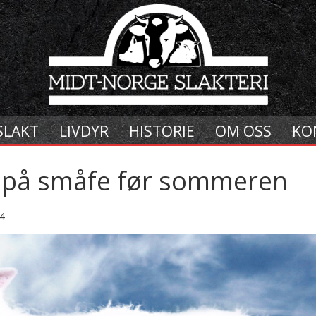
SLAKT
LIVDYR
HISTORIE
OM OSS
KO
e på småfe før sommeren
4