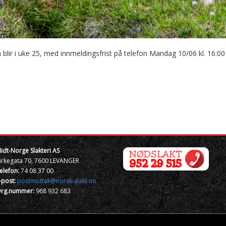
lir i uke 25, med innmeldingsfrist på telefon Mandag 10/06 kl. 16:00
idt-Norge Slakteri AS
irkegata 70, 7600 LEVANGER
elefon:
74 08 37 00
-post:
postmottak@norsk-slakt.no
rg.nummer:
968 932 683