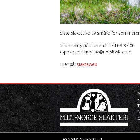
Siste slakteuke av småfe før sommeren b
Innmelding på telefon til: 74 08 37 00
e-post: postmottak@norsk-slakt.no
Eller på:
slakteweb
M
K
T
E
O
© 2018 Norsk Slakt