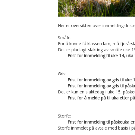
Her er oversikten over innmeldingsfrist
Småfe:
For å kunne få klassen lam, må fjorårsla
Det er planlagt slakting av småfe uke 1
Frist for innmelding til uke 14, uka
Gris:
Frist for innmelding av gris til uke 
Frist for innmelding av gris til pås
Det er kun en slaktedag i uke 15, påskeuk
Frist for å melde på til uka etter p
Storfe:
Frist for innmelding til påskeuka e
Storfe innmeldt på avtale med basis i p