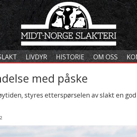
SLAKT
LIVDYR
HISTORIE
OM OSS
KO
indelse med påske
ytiden, styres etterspørselen av slakt en god
2