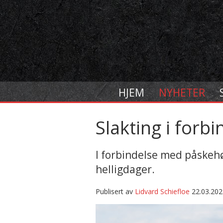
HJEM
NYHETER
Slakting i forb
I forbindelse med påskehø
helligdager.
Publisert av
Lidvard Schiefloe
22.03.202