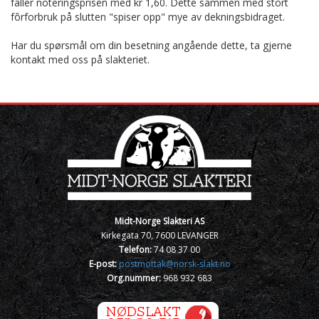
faller noteringsprisen med kr 1,60. Dette sammen med stort
fôrforbruk på slutten "spiser opp" mye av dekningsbidraget.
Har du spørsmål om din besetning angående dette, ta gjerne
kontakt med oss på slakteriet.
Midt-Norge Slakteri AS
Kirkegata 70, 7600 LEVANGER
Telefon:
74 08 37 00
E-post:
postmottak@norsk-slakt.no
Org.nummer:
968 932 683