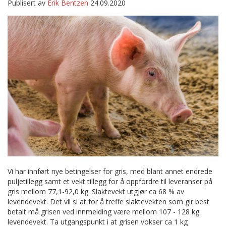
Publisert av
Erik Bentzen
24.09.2020
Vi har innført nye betingelser for gris, med blant annet endrede
puljetillegg samt et vekt tillegg for å oppfordre til leveranser på
gris mellom 77,1-92,0 kg. Slaktevekt utgjør ca 68 % av
levendevekt. Det vil si at for å treffe slaktevekten som gir best
betalt må grisen ved innmelding være mellom 107 - 128 kg
levendevekt. Ta utgangspunkt i at grisen vokser ca 1 kg