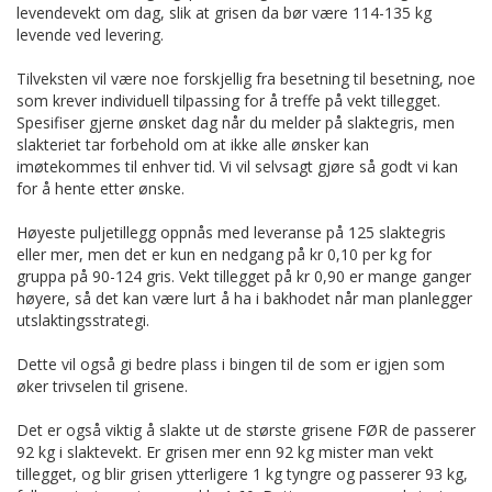
levendevekt om dag, slik at grisen da bør være 114-135 kg
levende ved levering.
Tilveksten vil være noe forskjellig fra besetning til besetning, noe
som krever individuell tilpassing for å treffe på vekt tillegget.
Spesifiser gjerne ønsket dag når du melder på slaktegris, men
slakteriet tar forbehold om at ikke alle ønsker kan
imøtekommes til enhver tid. Vi vil selvsagt gjøre så godt vi kan
for å hente etter ønske.
Høyeste puljetillegg oppnås med leveranse på 125 slaktegris
eller mer, men det er kun en nedgang på kr 0,10 per kg for
gruppa på 90-124 gris. Vekt tillegget på kr 0,90 er mange ganger
høyere, så det kan være lurt å ha i bakhodet når man planlegger
utslaktingsstrategi.
Dette vil også gi bedre plass i bingen til de som er igjen som
øker trivselen til grisene.
Det er også viktig å slakte ut de største grisene FØR de passerer
92 kg i slaktevekt. Er grisen mer enn 92 kg mister man vekt
tillegget, og blir grisen ytterligere 1 kg tyngre og passerer 93 kg,