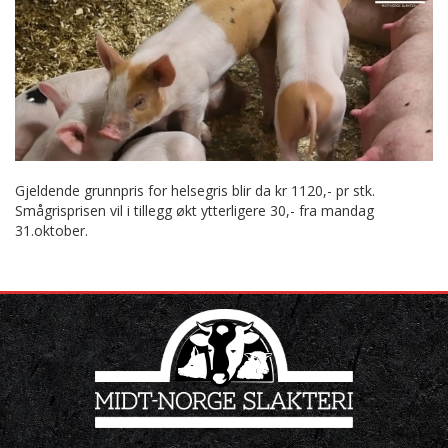
Gjeldende grunnpris for helsegris blir da kr 1120,- pr stk.
Smågrisprisen vil i tillegg økt ytterligere 30,- fra mandag
31.oktober.