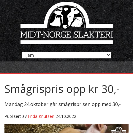
Smågrispris opp kr 30,-
Mandag 24.oktober går smågrisprisen opp med 30,-
Publisert av
Frida Knutsen
24.10.2022