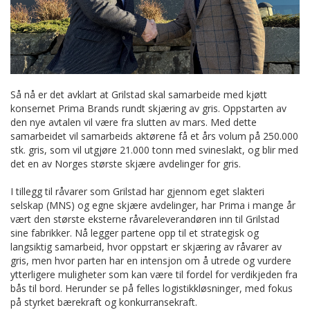
Så nå er det avklart at Grilstad skal samarbeide med kjøtt
konsernet Prima Brands rundt skjæring av gris. Oppstarten av
den nye avtalen vil være fra slutten av mars. Med dette
samarbeidet vil samarbeids aktørene få et års volum på 250.000
stk. gris, som vil utgjøre 21.000 tonn med svineslakt, og blir med
det en av Norges største skjære avdelinger for gris.
I tillegg til råvarer som Grilstad har gjennom eget slakteri
selskap (MNS) og egne skjære avdelinger, har Prima i mange år
vært den største eksterne råvareleverandøren inn til Grilstad
sine fabrikker. Nå legger partene opp til et strategisk og
langsiktig samarbeid, hvor oppstart er skjæring av råvarer av
gris, men hvor parten har en intensjon om å utrede og vurdere
ytterligere muligheter som kan være til fordel for verdikjeden fra
bås til bord. Herunder se på felles logistikkløsninger, med fokus
på styrket bærekraft og konkurransekraft.