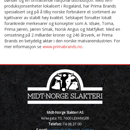
bønder og en omfattende nasjonal distribusjon. Med fem
produksjonsenheter lokalisert i Rogaland, har Prima Brands
spesialisert seg på å tilby norske forbrukere et sortiment av
kjøttvarer av stabilt høy kvalitet. Selskapet forvalter lokalt
forankrede merkevarer og konsepter som A. Idsøe, Toma,
Prima Jæren, Jæren Smak, Norsk Angus og Matfylket. Med en
omsetning på 2 milliarder kroner og 240 årsverk, er Prima
Brands en betydelig aktør i den norske matvareindustrien. For
mer informasjon se
www.primabrands.no
.
Midt-Norge Slakteri AS
Kirkegata 70, 7600 LEVANGER
Telefon:
74 08 37 00
E-post:
postmottak@norsk-slakt.no