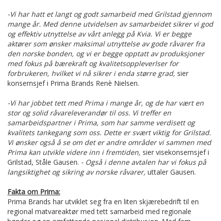
-Vi har hatt et langt og godt samarbeid med Grilstad gjennom
mange år. Med denne utvidelsen av samarbeidet sikrer vi god
og effektiv utnyttelse av vårt anlegg på Kvia. Vi er begge
aktører som ønsker maksimal utnyttelse av gode råvarer fra
den norske bonden, og vi er begge opptatt av produksjoner
med fokus på bærekraft og kvalitetsoppleverlser for
forbrukeren, hvilket vi nå sikrer i enda større grad,
sier
konsernsjef i Prima Brands Renè Nielsen.
-Vi har jobbet tett med Prima i mange år, og de har vært en
stor og solid råvareleverandør til oss. Vi treffer en
samarbeidspartner i Prima, som har samme verdisett og
kvalitets tankegang som oss. Dette er svært viktig for Grilstad.
Vi ønsker også å se om det er andre områder vi sammen med
Prima kan utvikle videre inn i fremtiden,
sier visekonsernsjef i
Grilstad, Ståle Gausen.
- Også i denne avtalen har vi fokus på
langsiktighet og sikring av norske råvarer,
uttaler Gausen.
Fakta om Prima:
Prima Brands har utviklet seg fra en liten skjærebedrift til en
regional matvareaktør med tett samarbeid med regionale