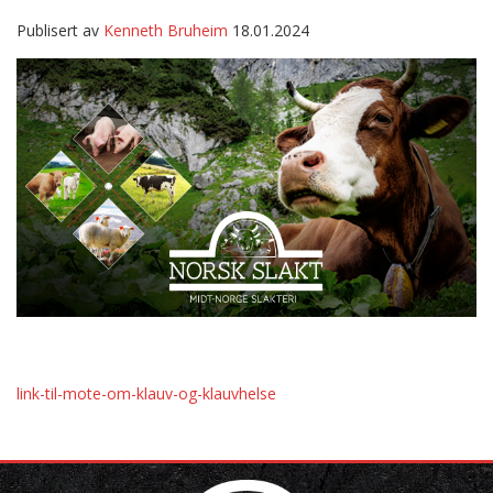
Publisert av
Kenneth Bruheim
18.01.2024
link-til-mote-om-klauv-og-klauvhelse