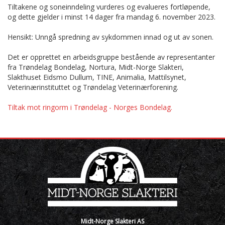
Tiltakene og soneinndeling vurderes og evalueres fortløpende,
og dette gjelder i minst 14 dager fra mandag 6. november 2023.
Hensikt: Unngå spredning av sykdommen innad og ut av sonen.
Det er opprettet en arbeidsgruppe bestående av representanter
fra Trøndelag Bondelag, Nortura, Midt-Norge Slakteri,
Slakthuset Eidsmo Dullum, TINE, Animalia, Mattilsynet,
Veterinærinstituttet og Trøndelag Veterinærforening.
Tiltak mot ringorm i Trøndelag - Norges Bondelag.
Midt-Norge Slakteri AS